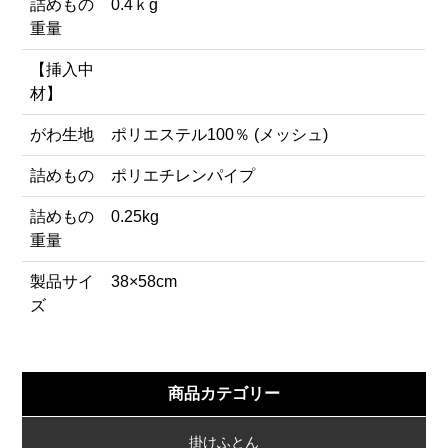
詰めもの
0.4ｋg
重量
【挿入中
材】
がわ生地
ポリエステル100％ (メッシュ)
詰めもの
ポリエチレンパイプ
詰めもの
0.25kg
重量
製品サイ
38×58cm
ズ
商品カテゴリー
掛けふとん