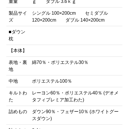
重量
ｇ ダブル 3.6ｋｇ
製品サイ
シングル 100×200cm セミダブル
ズ
120×200cm ダブル 140×200cm
■ダウン
枕
【本体】
表地・裏
綿70％・ポリエステル30％
地
中地
ポリエステル100％
キルトわ
レーヨン60％・ポリエステル40％ (デオメ
た
タフィプレミア加工わた)
詰めもの
ダウン90％・フェザー10％ (ホワイトグー
スダウン)